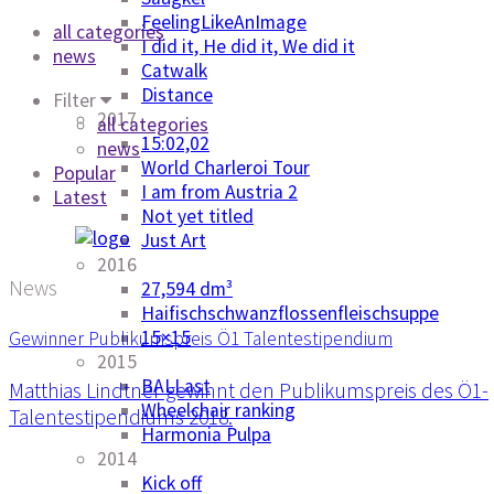
FeelingLikeAnImage
all categories
I did it, He did it, We did it
news
Catwalk
Distance
Filter
2017
all categories
15:02,02
news
World Charleroi Tour
Popular
I am from Austria 2
Latest
Not yet titled
Just Art
2016
News
27,594 dm³
Haifischschwanzflossenfleischsuppe
15×15
Gewinner Publikumspreis Ö1 Talentestipendium
2015
BALLast
Matthias Lindtner gewinnt den Publikumspreis des Ö1-
Wheelchair ranking
Talentestipendiums 2018.
Harmonia Pulpa
2014
Kick off