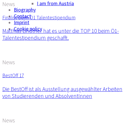
I am from Austria
News
Biography
Contact
Finalist beim Ö1 Talentestipendium
Imprint
Cookie policy
Matthias Lindtner hat es unter die TOP 10 beim Ö1-
Talentestipendium geschafft.
News
BestOff 17
Die BestOff ist als Ausstellung ausgewählter Arbeiten
von Studierenden und AbsolventInnen
News