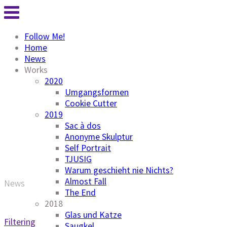
Follow Me!
Home
News
Works
2020
Umgangsformen
Cookie Cutter
2019
Sac à dos
Anonyme Skulptur
Self Portrait
TJUSIG
Warum geschieht nie Nichts?
Almost Fall
News
The End
2018
Glas und Katze
Filtering
Saugkel