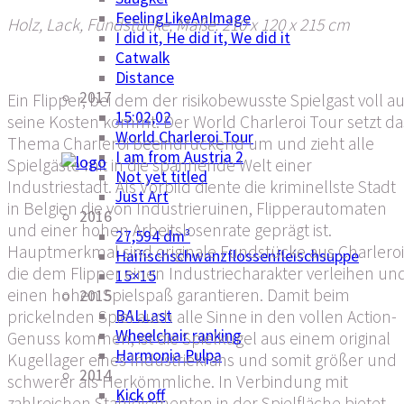
FeelingLikeAnImage
Holz, Lack, Fundstücke, Maße: 210 x 120 x 215 cm
I did it, He did it, We did it
Catwalk
Distance
2017
Ein Flipper, bei dem der risikobewusste Spielgast voll au
15:02,02
seine Kosten kommt. Der World Charleroi Tour setzt da
World Charleroi Tour
Thema Charleroi beeindruckend um und zieht alle
I am from Austria 2
Spielgäste mit in die spannende Welt einer
Not yet titled
Industriestadt. Als Vorbild diente die kriminellste Stadt
Just Art
in Belgien die von Industrieruinen, Flipperautomaten
2016
und einer hohen Arbeitslosenrate geprägt ist.
27,594 dm³
Hauptmerkmal sind originale Fundstücke aus Charleroi
Haifischschwanzflossenfleischsuppe
die dem Flipper einen Industriecharakter verleihen un
15×15
einen hohen Spielspaß garantieren. Damit beim
2015
BALLast
prickelnden Spiel auch alle Sinne in den vollen Action-
Wheelchair ranking
Genuss kommen, ist die Spielkugel aus einem original
Harmonia Pulpa
Kugellager eines Industriekrans und somit größer und
2014
schwerer als Herkömmliche. In Verbindung mit
Kick off
zahlreichen Stahlelementen in der Spielfläche bietet