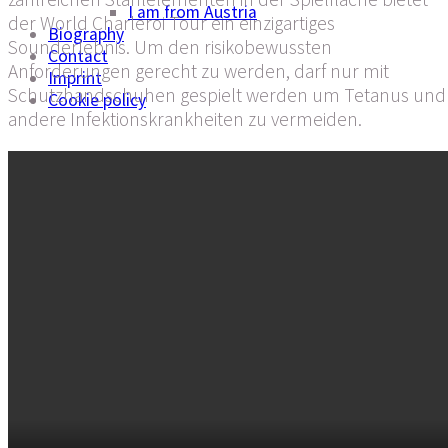
I am from Austria
der World Charleroi Tour ein einzigartiges
Biography
Sounderlebnis. Um den risikobewussten
Contact
Anforderungen gerecht zu werden, darf nur mit
Imprint
Schutzhandschuhen gespielt werden um Tetanus und
Cookie policy
andere Infektionskrankheiten zu vermeiden.