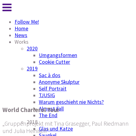
Follow Me!
Home
News
Works
2020
Umgangsformen
Cookie Cutter
2019
Sac à dos
Anonyme Skulptur
Self Portrait
TJUSIG
Warum geschieht nie Nichts?
Almost Fall
World Charleroi Tour
The End
2018
„Gruppenprojekt mit Tina Grasegger, Paul Riedmann
Glas und Katze
und Julia Heinisch“
Saugkel