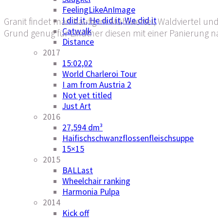
FeelingLikeAnImage
I did it, He did it, We did it
Granit findet man häufig im Mühlviertel, Waldviertel u
Catwalk
Grund genug für Lindtner diesen mit einer Panierung 
Distance
2017
15:02,02
World Charleroi Tour
I am from Austria 2
Not yet titled
Just Art
2016
27,594 dm³
Haifischschwanzflossenfleischsuppe
15×15
2015
BALLast
Wheelchair ranking
Harmonia Pulpa
2014
Kick off