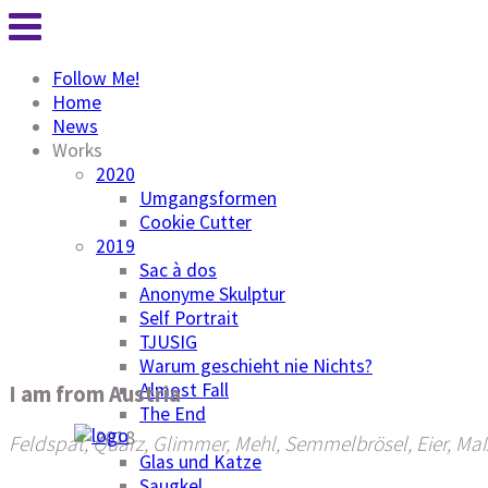
Follow Me!
Home
News
Works
2020
Umgangsformen
Cookie Cutter
2019
Sac à dos
Anonyme Skulptur
Self Portrait
TJUSIG
Warum geschieht nie Nichts?
Almost Fall
I am from Austria
The End
2018
Feldspat, Quarz, Glimmer, Mehl, Semmelbrösel, Eier, Maß
Glas und Katze
Saugkel